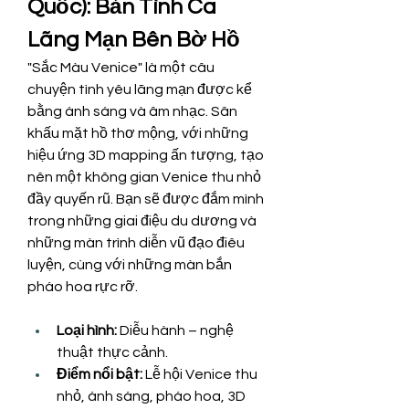
Quốc): Bản Tình Ca 
Lãng Mạn Bên Bờ Hồ
"Sắc Màu Venice" là một câu 
chuyện tình yêu lãng mạn được kể 
bằng ánh sáng và âm nhạc. Sân 
khấu mặt hồ thơ mộng, với những 
hiệu ứng 3D mapping ấn tượng, tạo 
nên một không gian Venice thu nhỏ 
đầy quyến rũ. Bạn sẽ được đắm mình 
trong những giai điệu du dương và 
những màn trình diễn vũ đạo điêu 
luyện, cùng với những màn bắn 
pháo hoa rực rỡ.
Loại hình:
 Diễu hành – nghệ 
thuật thực cảnh.
Điểm nổi bật:
 Lễ hội Venice thu 
nhỏ, ánh sáng, pháo hoa, 3D 