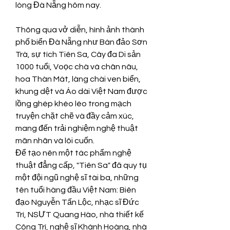
lòng Đà Nẵng hôm nay.
Thông qua vở diễn, hình ảnh thành 
phố biển Đà Nẵng như Bán đảo Sơn 
Trà, sự tích Tiên Sa, Cây đa Di sản 
1000 tuổi, Voọc chà vá chân nâu, 
hoa Thàn Mát, làng chài ven biển, 
khung dệt và Áo dài Việt Nam được 
lồng ghép khéo léo trong mạch 
truyện chặt chẽ và đầy cảm xúc, 
mang đến trải nghiệm nghệ thuật 
mãn nhãn và lôi cuốn.
Để tạo nên một tác phẩm nghệ 
thuật đẳng cấp, "Tiên Sa" đã quy tụ 
một đội ngũ nghệ sĩ tài ba, những 
tên tuổi hàng đầu Việt Nam: Biên 
đạo Nguyễn Tấn Lộc, nhạc sĩ Đức 
Trí, NSƯT Quang Hào, nhà thiết kế 
Công Trí, nghệ sĩ Khánh Hoàng, nhà 