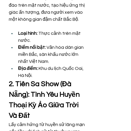
đáo trên mặt nước, tạo hiệu ứng thị 
giác ấn tượng, đưa người xem vào 
một không gian đậm chất Bắc Bộ.
Loại hình:
 Thực cảnh trên mặt 
nước.
Điểm nổi bật:
 Văn hóa dân gian 
miền Bắc, sân khấu nước lớn 
nhất Việt Nam.
Địa điểm:
 Khu du lịch Quốc Oai, 
Hà Nội.
2. Tiên Sa Show (Đà 
Nẵng): Tình Yêu Huyền 
Thoại Kỳ Ảo Giữa Trời 
Và Đất
Lấy cảm hứng từ huyền sử lãng mạn 