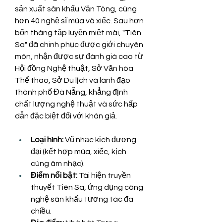
sản xuất sân khấu Văn Tòng, cùng 
hơn 40 nghệ sĩ múa và xiếc. Sau hơn 
bốn tháng tập luyện miệt mài, "Tiên 
Sa" đã chinh phục được giới chuyên 
môn, nhận được sự đánh giá cao từ 
Hội đồng Nghệ thuật, Sở Văn hóa 
Thể thao, Sở Du lịch và lãnh đạo 
thành phố Đà Nẵng, khẳng định 
chất lượng nghệ thuật và sức hấp 
dẫn đặc biệt đối với khán giả.
Loại hình:
 Vũ nhạc kịch đương 
đại (kết hợp múa, xiếc, kịch 
cùng âm nhạc).
Điểm nổi bật:
 Tái hiện truyền 
thuyết Tiên Sa, ứng dụng công 
nghệ sân khấu tương tác đa 
chiều.