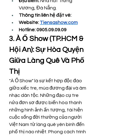
Địa điểm:
 Nhà hát Trưng 
Vương, Đà Nẵng.
Thông tin liên hệ đặt vé: 
Website: 
Tiensashow.com
Hotline: 0905.09.09.09
3. À Ố Show (TP.HCM & 
Hội An): Sự Hòa Quyện 
Giữa Làng Quê Và Phố 
Thị
"À Ố Show" là sự kết hợp độc đáo 
giữa xiếc tre, múa đương đại và âm 
nhạc dân tộc. Những đạo cụ tre 
nứa đơn sơ được biến hóa thành 
những hình ảnh ấn tượng, tái hiện 
cuộc sống đời thường của người 
Việt Nam từ làng quê yên bình đến 
phố thị náo nhiệt. Phong cách trình 