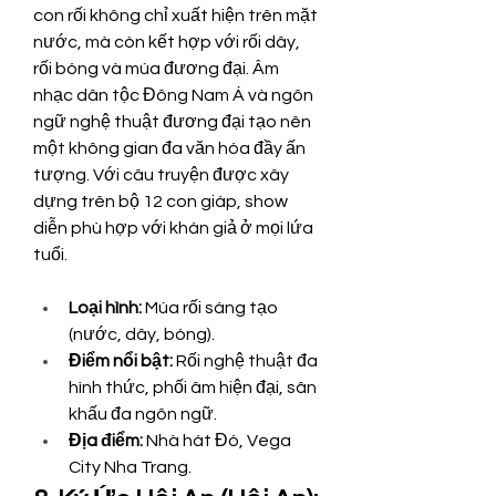
con rối không chỉ xuất hiện trên mặt 
nước, mà còn kết hợp với rối dây, 
rối bóng và múa đương đại. Âm 
nhạc dân tộc Đông Nam Á và ngôn 
ngữ nghệ thuật đương đại tạo nên 
một không gian đa văn hóa đầy ấn 
tượng. Với câu truyện được xây 
dựng trên bộ 12 con giáp, show 
diễn phù hợp với khán giả ở mọi lứa 
tuổi.
Loại hình:
 Múa rối sáng tạo 
(nước, dây, bóng).
Điểm nổi bật:
 Rối nghệ thuật đa 
hình thức, phối âm hiện đại, sân 
khấu đa ngôn ngữ.
Địa điểm:
 Nhà hát Đó, Vega 
City Nha Trang.