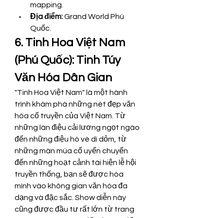
mapping.
Địa điểm:
 Grand World Phú 
Quốc.
6. Tinh Hoa Việt Nam 
(Phú Quốc): Tinh Túy 
Văn Hóa Dân Gian
"Tinh Hoa Việt Nam" là một hành 
trình khám phá những nét đẹp văn 
hóa cổ truyền của Việt Nam. Từ 
những làn điệu cải lương ngọt ngào 
đến những điệu hò vè dí dỏm, từ 
những màn múa cổ uyển chuyển 
đến những hoạt cảnh tái hiện lễ hội 
truyền thống, bạn sẽ được hòa 
mình vào không gian văn hóa đa 
dạng và đặc sắc. Show diễn này 
cũng được đầu tư rất lớn từ trang 