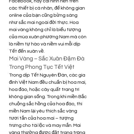
Facebook, hay cài hình nền trên 
các thiết bị cá nhân, để không gian 
online của bạn cũng bừng sáng 
như sắc mai ngoài đời thực. Hoa 
mai vàng không chỉ là biểu tượng 
của mùa xuân phương Nam mà còn 
là niềm tự hào và niềm vui mỗi dịp 
Tết đến xuân về.
Mai Vàng – Sắc Xuân Đậm Đà 
Trong Phong Tục Tết Việt
Trong dịp Tết Nguyên Đán, các gia 
đình Việt Nam đều chuẩn bị hoa mai, 
hoa đào, hoặc cây quất trang trí 
không gian sống. Trong khi miền Bắc 
chuộng sắc hồng của hoa đào, thì 
miền Nam lại yêu thích sắc vàng 
tươi tắn của hoa mai – tượng 
trưng cho tài lộc và may mắn. Mai 
vàng thường được đặt trang trọng 