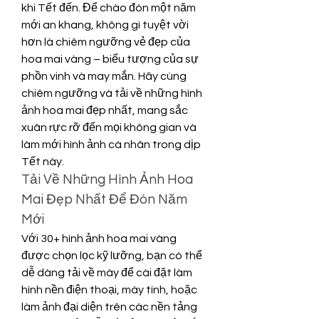
khi Tết đến. Để chào đón một năm 
mới an khang, không gì tuyệt vời 
hơn là chiêm ngưỡng vẻ đẹp của 
hoa mai vàng – biểu tượng của sự 
phồn vinh và may mắn. Hãy cùng 
chiêm ngưỡng và tải về những hình 
ảnh hoa mai đẹp nhất, mang sắc 
xuân rực rỡ đến mọi không gian và 
làm mới hình ảnh cá nhân trong dịp 
Tết này.
Tải Về Những Hình Ảnh Hoa 
Mai Đẹp Nhất Để Đón Năm 
Mới
Với 30+ hình ảnh hoa mai vàng 
được chọn lọc kỹ lưỡng, bạn có thể 
dễ dàng tải về máy để cài đặt làm 
hình nền điện thoại, máy tính, hoặc 
làm ảnh đại diện trên các nền tảng 