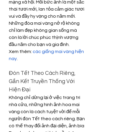
mạng xã hội. Mỗi bức ảnh là một sắc 
thái tươi mới, lan tỏa cảm giác tươi 
vui và đầy hy vọng cho năm mới. 
Những đóa mai vàng nở rộ không 
chỉ làm đẹp không gian sống mà 
còn là lời chúc phúc thịnh vượng 
đầu năm cho bạn và gia đình.
Xem thêm: 
các giống mai vàng hiện 
nay
.
Đón Tết Theo Cách Riêng, 
Gắn Kết Truyền Thống Với 
Hiện Đại
Không chỉ dừng lại ở việc trang trí 
nhà cửa, những hình ảnh hoa mai 
vàng còn là cách tuyệt vời để mỗi 
người đón Tết theo cách riêng. Bạn 
có thể thay đổi ảnh đại diện, ảnh bìa 