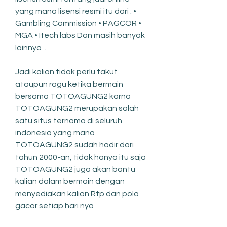
yang mana lisensi resmi itu dari : • 
Gambling Commission • PAGCOR • 
MGA • Itech labs Dan masih banyak 
lainnya  .
Jadi kalian tidak perlu takut 
ataupun ragu ketika bermain 
bersama TOTOAGUNG2 karna 
TOTOAGUNG2 merupakan salah 
satu situs ternama di seluruh 
indonesia yang mana 
TOTOAGUNG2 sudah hadir dari 
tahun 2000-an, tidak hanya itu saja 
TOTOAGUNG2 juga akan bantu 
kalian dalam bermain dengan 
menyediakan kalian Rtp dan pola 
gacor setiap hari nya