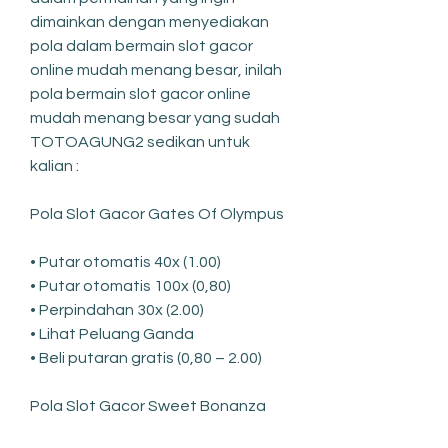
dimainkan dengan menyediakan 
pola dalam bermain slot gacor 
online mudah menang besar, inilah 
pola bermain slot gacor online 
mudah menang besar yang sudah 
TOTOAGUNG2 sedikan untuk 
kalian :
Pola Slot Gacor Gates Of Olympus
• Putar otomatis 40x (1.00)
• Putar otomatis 100x (0,80)
• Perpindahan 30x (2.00)
• Lihat Peluang Ganda
• Beli putaran gratis (0,80 – 2.00)
Pola Slot Gacor Sweet Bonanza