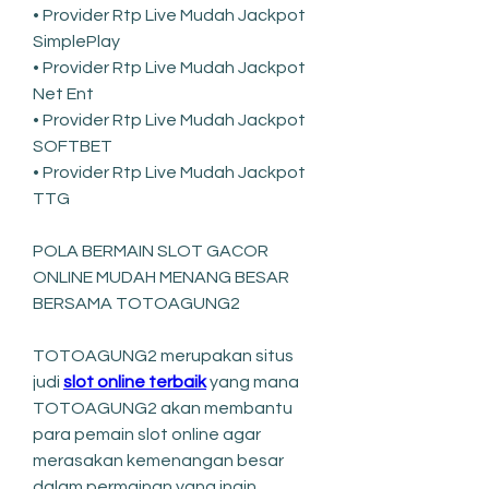
• Provider Rtp Live Mudah Jackpot 
SimplePlay
• Provider Rtp Live Mudah Jackpot 
Net Ent 
• Provider Rtp Live Mudah Jackpot 
SOFTBET 
• Provider Rtp Live Mudah Jackpot 
TTG
POLA BERMAIN SLOT GACOR 
ONLINE MUDAH MENANG BESAR 
BERSAMA TOTOAGUNG2
TOTOAGUNG2 merupakan situs 
judi 
slot online terbaik
 yang mana 
TOTOAGUNG2 akan membantu 
para pemain slot online agar 
merasakan kemenangan besar 
dalam permainan yang ingin 