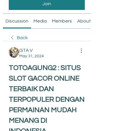
Join
Discussion
Media
Members
About
Back
GTA V
May 31, 2024
TOTOAGUNG2 : SITUS 
SLOT GACOR ONLINE 
TERBAIK DAN 
TERPOPULER DENGAN 
PERMAINAN MUDAH 
MENANG DI 