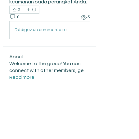
keamanan pada perangkat Anda.
0
0
5
Rédigez un commentaire...
About
Welcome to the group! You can
connect with other members, ge
...
Read more
Members
qiqi77246
Follow
qiqi77246
87916e806d20
Follow
87916e806d20
happypypy04
Follow
happypypy04