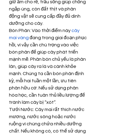
giữ ẩm cho rễ, trấu sống giúp chống 
ngập úng, còn đất thịt và phân 
động vật sẽ cung cấp đầy đủ dinh 
dưỡng cho cây.
Bón Phân: Vào thời điểm này 
cây 
mai vàng
 đang trong giai đoạn phục 
hồi, vì vậy cần chú trọng vào việc 
bón phân để giúp cây phát triển 
mạnh mẽ. Phân bón chủ yếu là phân 
lân, giúp cây ra lá và cành khỏe 
mạnh. Chúng ta cần bón phân định 
kỳ, mỗi hai tuần một lần, ưu tiên 
phân hữu cơ. Nếu sử dụng phân 
hóa học, cần tuân thủ liều lượng để 
tránh làm cây bị “xót”.
Tưới Nước: Cây mai rất thích nước 
mương, nước sông hoặc nước 
ruộng vì chúng chứa nhiều dưỡng 
chất. Nếu không có, có thể sử dụng 