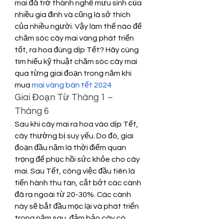
mai đã trở thành nghề mưu sinh của 
nhiều gia đình và cũng là sở thích 
của nhiều người. Vậy làm thế nào để 
chăm sóc cây mai vàng phát triển 
tốt, ra hoa đúng dịp Tết? Hãy cùng 
tìm hiểu kỹ thuật chăm sóc cây mai 
qua từng giai đoạn trong năm khi 
mua 
mai vàng bán tết 2024
Giai Đoạn Từ Tháng 1 – 
Tháng 6
Sau khi cây mai ra hoa vào dịp Tết, 
cây thường bị suy yếu. Do đó, giai 
đoạn đầu năm là thời điểm quan 
trọng để phục hồi sức khỏe cho cây 
mai. Sau Tết, công việc đầu tiên là 
tiến hành thu tàn, cắt bớt các cành 
đã ra ngoài từ 20-30%. Các cành 
này sẽ bắt đầu mọc lại và phát triển 
trong năm sau, đảm bảo cây có 