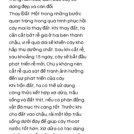
dáng đẹp và cân đối.
Thay Đất: Một trong những bước 
quan trọng trong quá trình phục hồi 
cây mai là thay đất. Khi thay đất, ta 
cần cắt bớt rễ già ở hai bên thành 
chậu, vì rễ quá dài sẽ khiến cây khó 
hấp thụ dưỡng chất. Sau khi cắt rễ, 
sau khoảng 15 ngày, cây sẽ bắt đầu 
phát triển rễ mới. Chú ý không nên 
cắt rễ quá sát để tránh ảnh hưởng 
đến sự phát triển của cây.
Khi trộn đất, ta có thể sử dụng 
công thức kết hợp xơ dừa, trấu 
sống và đất thịt, nếu có phân động 
vật đã mục thì càng tốt. Trước khi 
cho đất vào chậu, rải một lớp trấu 
sống dưới đáy để giúp cây thoát 
nước tốt hơn. Xơ dừa có tác dụng 