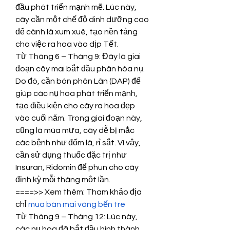
đầu phát triển mạnh mẽ. Lúc này, 
cây cần một chế độ dinh dưỡng cao 
để cành lá xum xuê, tạo nền tảng 
cho việc ra hoa vào dịp Tết.
Từ Tháng 6 – Tháng 9: Đây là giai 
đoạn cây mai bắt đầu phân hóa nụ. 
Do đó, cần bón phân Lân (DAP) để 
giúp các nụ hoa phát triển mạnh, 
tạo điều kiện cho cây ra hoa đẹp 
vào cuối năm. Trong giai đoạn này, 
cũng là mùa mưa, cây dễ bị mắc 
các bệnh như đốm lá, rỉ sắt. Vì vậy, 
cần sử dụng thuốc đặc trị như 
Insuran, Ridomin để phun cho cây 
định kỳ mỗi tháng một lần.
====>> Xem thêm: Tham khảo địa 
chỉ 
mua bán mai vàng bến tre
Từ Tháng 9 – Tháng 12: Lúc này, 
các nụ hoa đã bắt đầu hình thành. 