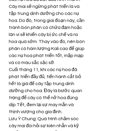
Cây mai sẽ ngừng phát triển lá và 
tập trung dinh dưỡng cho các nụ 
hoa. Do đó, trong giai đoạn này, cần 
tránh bón phân có chứa đạm hoặc 
lân vì sẽ khiến cây bị ức chế và ra 
hoa quá sớm. Thay vào đó, nên bón 
phân có hàm lượng Kali cao để giúp 
các nụ hoa phát triển tốt, mập mạp 
và có màu sắc sặc sỡ.
Cuối tháng 11, khi các nụ hoa đã 
phát triển đầy đủ, tiến hành cắt bỏ 
hết lá già để cây tập trung dinh 
dưỡng cho hoa. Đây là bước quan 
trọng để cây có thể nở hoa đúng 
dịp Tết, đem lại sự may mắn và 
thịnh vượng cho gia đình.
Lưu Ý Chung: Quá trình chăm sóc 
cây mai đòi hỏi sự kiên nhẫn và kỹ 