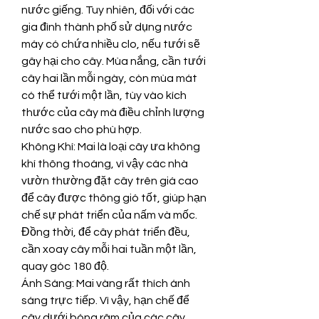
nước giếng. Tuy nhiên, đối với các 
gia đình thành phố sử dụng nước 
máy có chứa nhiều clo, nếu tưới sẽ 
gây hại cho cây. Mùa nắng, cần tưới 
cây hai lần mỗi ngày, còn mùa mát 
có thể tưới một lần, tùy vào kích 
thước của cây mà điều chỉnh lượng 
nước sao cho phù hợp.
Không Khí: Mai là loại cây ưa không 
khí thông thoáng, vì vậy các nhà 
vườn thường đặt cây trên giá cao 
để cây được thông gió tốt, giúp hạn 
chế sự phát triển của nấm và mốc. 
Đồng thời, để cây phát triển đều, 
cần xoay cây mỗi hai tuần một lần, 
quay góc 180 độ.
Ánh Sáng: Mai vàng rất thích ánh 
sáng trực tiếp. Vì vậy, hạn chế để 
cây dưới bóng râm của các cây 