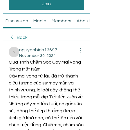
Join
Discussion
Media
Members
About
Back
nguyenbich13697
nguyenbich13697
November 30, 2024
Quá Trình Chăm Sóc Cây Mai Vàng 
Trong Một Năm
Cây mai vàng từ lâu đã trở thành 
biểu tượng của sự may mắn và 
thịnh vượng, là loài cây không thể 
thiếu trong mỗi dịp Tết đến xuân về. 
Những cây mai lớn tuổi, có gốc sần 
sùi, dáng thế đẹp thường được 
định giá khá cao, có thể lên đến vài 
chục triệu đồng. Chơi mai, chăm sóc 