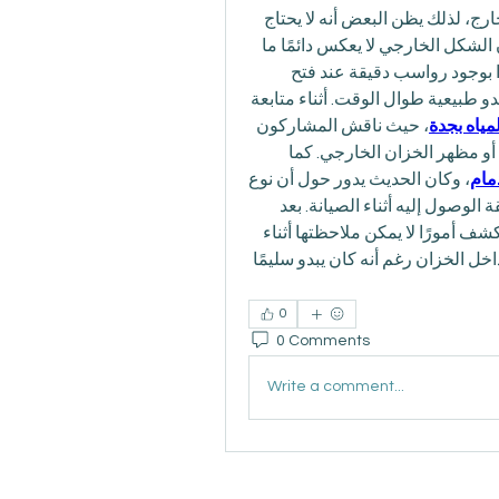
في كثير من المنازل يبدو خزان المياه بحالة جيدة من الخارج، لذلك يظن البعض أنه لا يحتاج 
إلى أي صيانة. لكن بعد قراءة تجارب متعددة اكتشفت أن الشكل الخارجي لا يعكس دائمًا ما 
يوجد في الداخل، فبعض المستخدمين ذكروا أنهم فوجئوا بوجود رواسب دقيقة عند فتح 
الخزان لأول مرة بعد فترة طويلة، رغم أن المياه كانت تبدو طبيعية طوال الوقت. أثناء متابعة 
مياه بجدة
، حيث ناقش المشاركون 
أهمية الفحص الداخلي وعدم الاكتفاء بمراقبة لون المياه أو مظهر الخزان الخارجي. كما 
مام
، وكان الحديث يدور حول أن نوع 
الخزان لا يغيّر أهمية المتابعة الدورية، بل يغيّر فقط طريقة الوصول إليه أثناء الصيانة. بعد 
قراءة هذه الآراء أصبحت أعتقد أن الفحص المنتظم قد يكشف أمورًا لا يمكن ملاحظتها أثناء 
الاستخدام اليومي للمياه. هل سبق أن اكتشفتم مشكلة داخل الخزان رغم أنه كان يبدو سليمًا 
0
0 Comments
Write a comment...