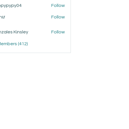
ppypypy04
Follow
ypy04
Như
Follow
zales Kinsley
Follow
Members (412)