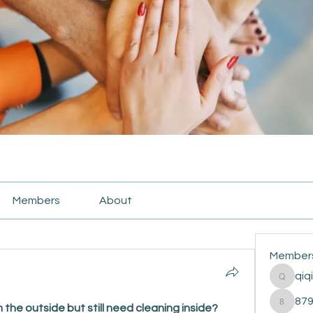
Members
About
Member
qiq
qiqi772
87
 the outside but still need cleaning inside?
87916e