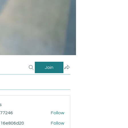
Join
s
i77246
Follow
46
916e806d20
Follow
806d20