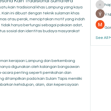
esona Kain Tradisional Sumatera
ha
atu kain tradisional khas Lampung yang kaya 
happyp
. Kain ini dibuat dengan teknik sulaman khas 
Ý 
mas atau perak, menciptakan motif yang indah 
tidak hanya berfungsi sebagai pakaian adat, 
Gon
tus sosial dan identitas budaya masyarakat 
See All 
zaman kerajaan Lampung dan berkembang 
ya hanya digunakan oleh kalangan bangsawan 
acara penting seperti pernikahan dan 
g ditampilkan pada kain Sulam Tapis memiliki 
barkan kehidupan, alam, dan kepercayaan 