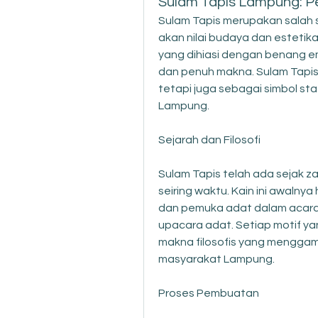
Sulam Tapis Lampung: P
Sulam Tapis merupakan salah s
akan nilai budaya dan estetika
yang dihiasi dengan benang e
dan penuh makna. Sulam Tapis 
tetapi juga sebagai simbol sta
Lampung.
Sejarah dan Filosofi
Sulam Tapis telah ada sejak 
seiring waktu. Kain ini awaln
dan pemuka adat dalam acara-
upacara adat. Setiap motif yan
makna filosofis yang menggam
masyarakat Lampung.
Proses Pembuatan