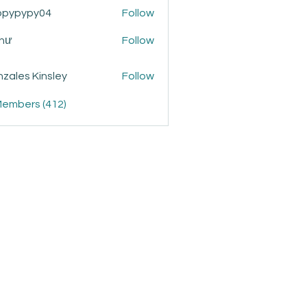
ppypypy04
Follow
ypy04
Như
Follow
zales Kinsley
Follow
Members (412)