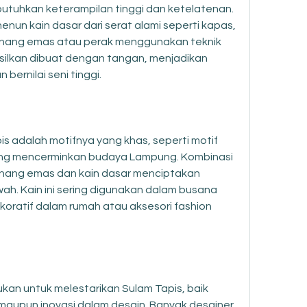
utuhkan keterampilan tinggi dan ketelatenan. 
un kain dasar dari serat alami seperti kapas, 
benang emas atau perak menggunakan teknik 
asilkan dibuat dengan tangan, menjadikan 
 bernilai seni tinggi.
s adalah motifnya yang khas, seperti motif 
yang mencerminkan budaya Lampung. Kombinasi 
nang emas dan kain dasar menciptakan 
h. Kain ini sering digunakan dalam busana 
oratif dalam rumah atau aksesori fashion 
ukan untuk melestarikan Sulam Tapis, baik 
 maupun inovasi dalam desain. Banyak desainer 