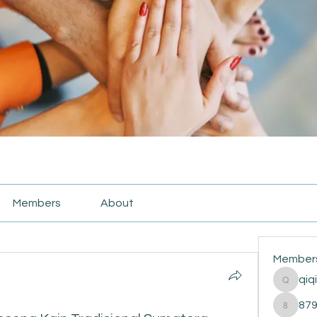
Members
About
Member
qiq
qiqi772
87
87916e