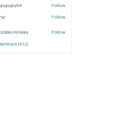
ppypypy04
Follow
ypy04
Như
Follow
zales Kinsley
Follow
Members (412)