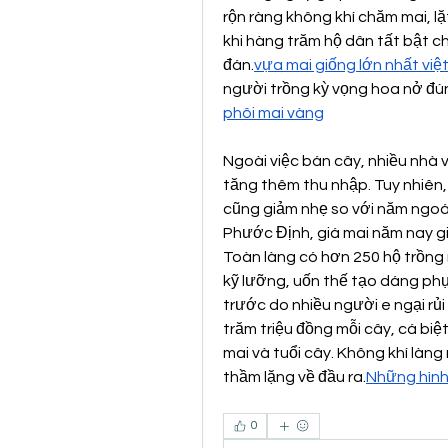
rộn ràng không khí chăm mai, lặt
khi hàng trăm hộ dân tất bật c
đán.
vựa mai giống lớn nhất việ
người trồng kỳ vọng hoa nở đú
phôi mai vàng
Ngoài việc bán cây, nhiều nhà 
tăng thêm thu nhập. Tuy nhiên,
cũng giảm nhẹ so với năm ngoá
Phước Định, giá mai năm nay g
Toàn làng có hơn 250 hộ trồng 
kỹ lưỡng, uốn thế tạo dáng phụ
trước do nhiều người e ngại rủi 
trăm triệu đồng mỗi cây, cá biệt
mai và tuổi cây. Không khí làng
thầm lặng về đầu ra.
Những hình
0