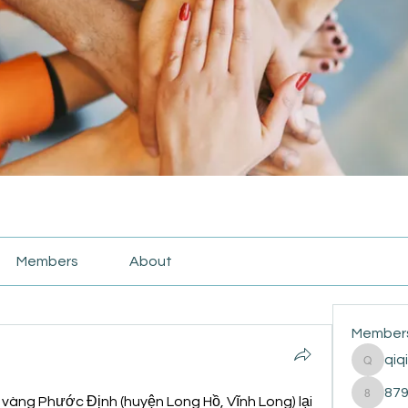
Members
About
Member
qiq
qiqi772
87
vàng Phước Định (huyện Long Hồ, Vĩnh Long) lại 
87916e