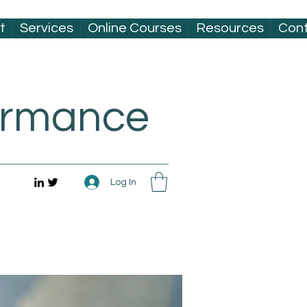
t
Services
Online Courses
Resources
Con
formance
Log In