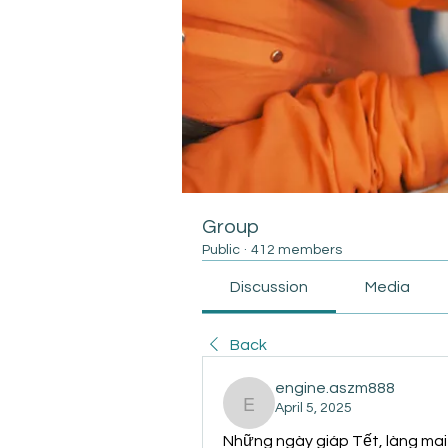
Group
Public
·
412 members
Discussion
Media
Back
engine.aszm888
April 5, 2025
engine.aszm888
Những ngày giáp Tết, làng mai 