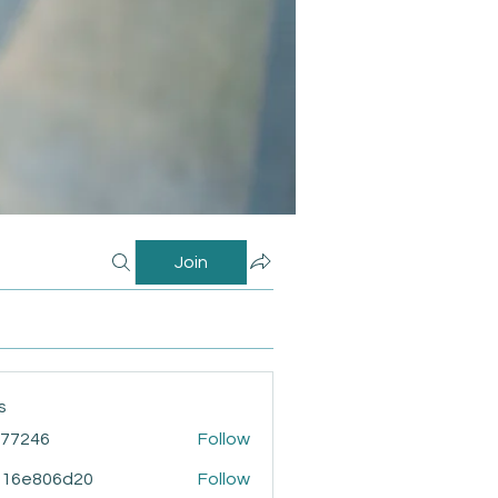
Join
s
i77246
Follow
46
916e806d20
Follow
806d20