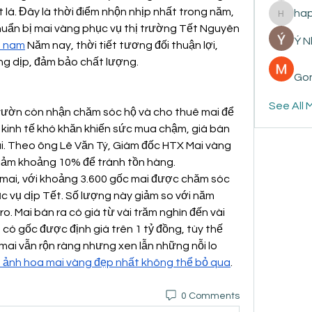
 lá. Đây là thời điểm nhộn nhịp nhất trong năm, 
ha
happyp
huẩn bị mai vàng phục vụ thị trường Tết Nguyên 
Ý 
t nam
 Năm nay, thời tiết tương đối thuận lợi, 
ng dịp, đảm bảo chất lượng.
Gon
See All 
vườn còn nhận chăm sóc hộ và cho thuê mai để 
 kinh tế khó khăn khiến sức mua chậm, giá bán 
i. Theo ông Lê Văn Tý, Giám đốc HTX Mai vàng 
iảm khoảng 10% để tránh tồn hàng.
mai, với khoảng 3.600 gốc mai được chăm sóc 
c vụ dịp Tết. Số lượng này giảm so với năm 
ro. Mai bán ra có giá từ vài trăm nghìn đến vài 
 có gốc được định giá trên 1 tỷ đồng, tùy thế 
 mai vẫn rộn ràng nhưng xen lẫn những nỗi lo 
 ảnh hoa mai vàng đẹp nhất không thể bỏ qua
.
0 Comments