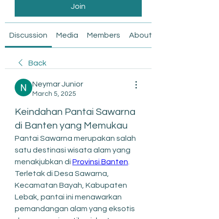
Join
Discussion
Media
Members
About
Back
Neymar Junior
March 5, 2025
Keindahan Pantai Sawarna
di Banten yang Memukau
Pantai Sawarna merupakan salah 
satu destinasi wisata alam yang 
menakjubkan di 
Provinsi Banten
. 
Terletak di Desa Sawarna, 
Kecamatan Bayah, Kabupaten 
Lebak, pantai ini menawarkan 
pemandangan alam yang eksotis 