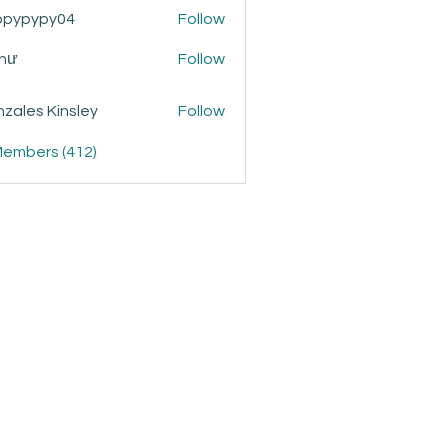
ppypypy04
Follow
ypy04
Như
Follow
zales Kinsley
Follow
Members (412)