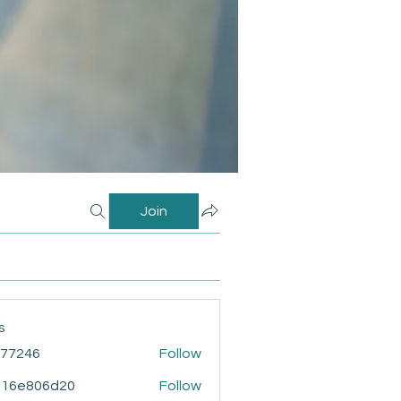
Join
s
i77246
Follow
46
916e806d20
Follow
806d20