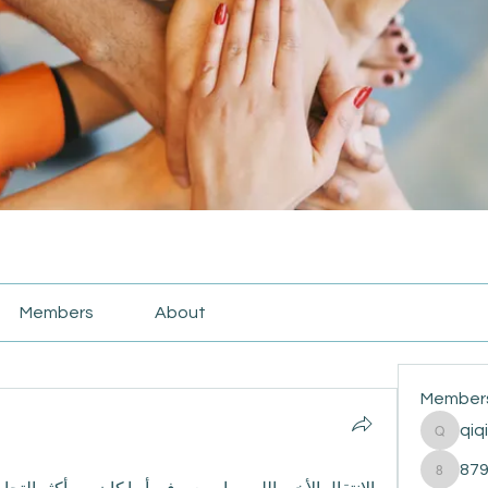
Members
About
Member
qiq
qiqi772
87
87916e