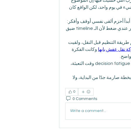
الانتقال الأخير اللي صار معي في أبها كان من أكثر التجارب اللي حسّيت فيها إن الموضوع 
أكبر من مجرد “نقل عفش”. كنت متخيل إني بخلص كل شيء في يوم واحد، لكن الواقع كان 
أول مشكلة واجهتني كانت في sorting الأغراض، كل ما أبدأ أحزم ألقى نفسي أوقف وأفكر: 
هذا له مكان؟ ولا مجرد storage قديم؟ ومع الوقت صار عندي ضغط لأن الـ timeline ضيق 
في منتصف التجربة كنت أدور على أفكار تساعدني أفهم طريقة التنظيم قبل النقل، ولقيت 
ة نقل عفش بابها
 وكانت الفكرة 
واضح.
اللي لاحظته إن الفوضى ما تجي من النقل نفسه، بل من decision fatigue وقت التعبئة، 
بس للحين عندي تساؤل: هل الأفضل الواحد يدخل النقل بخطة صارمة جدًا من البداية، ولا 
0
0 Comments
Write a comment...