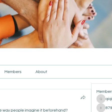
Members
About
Member
qiq
qiqi772
87
e way people imagine it beforehand?
87916e