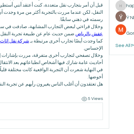
ha
happyp
Ý 
رسمته في ذهني سابقًا.
وخلال قراءتي لبعض التجارب المشابهة، صادفت في سياق
Gon
عفش بالرياض
 ضمن حديث عام عن طبيعة تجربة النقل.
كما وجدت أيضًا تجارب أخرى مرتبطة بـ 
شركة نقل اثاث 
See All 
الإحساس.
وخلال تصفحي لتجارب أخرى متفرقة، مررت بإشارات إ
أحاديث عامة شارك فيها أشخاص انطباعاتهم بعد الانتقال
أخوضها.
هل تعتقدون أن أغلب الناس يغيرون رأيهم عن تجربة النق
5 Views