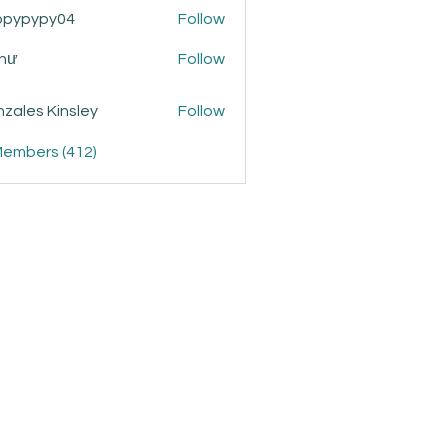
ppypypy04
Follow
ypy04
Như
Follow
zales Kinsley
Follow
Members (412)