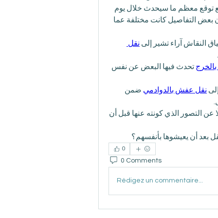
قبل أن أمر بتجارب نقل متعددة، كنت أعتقد أنني أستطيع توقع معظم ما سيحدث خلال يوم 
النقل، لكن عندما مررت بالتجربة أكثر من مرة وجدت أن بعض التفاصيل كانت مختلفة عما 
 النقاش آراء تشير إلى 
نقل 
بالخرج
 تحدث فيها البعض عن نفس 
لى 
نقل عفش بالدوادمي
 ضمن 
.
في النهاية شعرت أن التجربة الواقعية كانت مختلفة قليلًا عن التصور الذي كونته عنها قبل أن 
ل بعد أن يعيشوها بأنفسهم؟
0
0 Comments
Rédigez un commentaire...