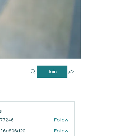
Join
s
i77246
Follow
46
916e806d20
Follow
806d20