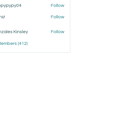
ppypypy04
Follow
ypy04
Như
Follow
zales Kinsley
Follow
Members (412)