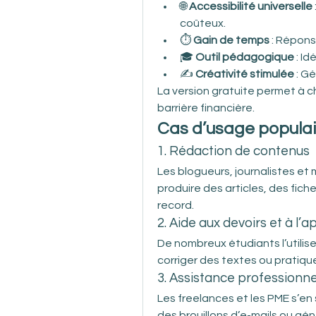
🌐 
Accessibilité universelle
coûteux.
⏱️ 
Gain de temps
 : Répon
🎓 
Outil pédagogique
 : I
✍️ 
Créativité stimulée
 : G
La version gratuite permet à cha
barrière financière.
Cas d’usage populai
1. Rédaction de contenus
Les blogueurs, journalistes et 
produire des articles, des fic
record.
2. Aide aux devoirs et à l’
De nombreux étudiants l’utili
corriger des textes ou pratiqu
3. Assistance professionne
Les freelances et les PME s’en
des brouillons d’e-mails ou gé