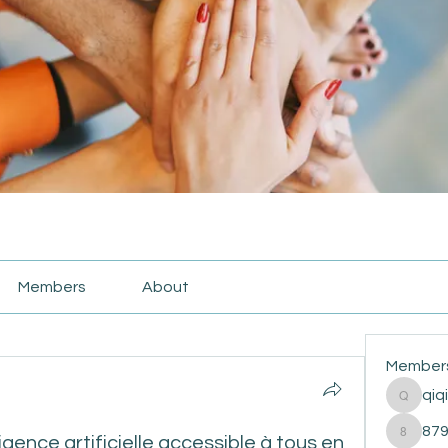
Members
About
Member
qiq
qiqi772
87
igence artificielle accessible à tous en
87916e