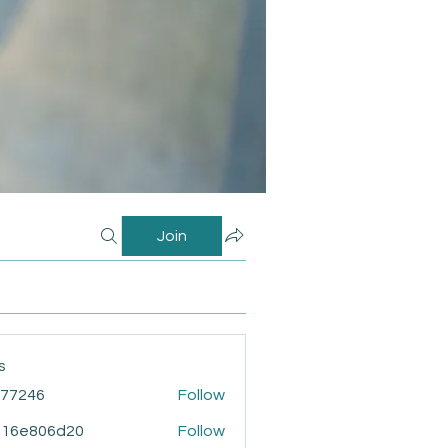
Join
s
i77246
Follow
46
916e806d20
Follow
806d20