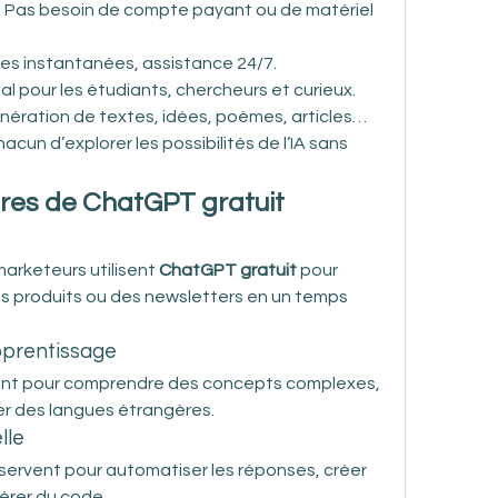
 : Pas besoin de compte payant ou de matériel 
ses instantanées, assistance 24/7.
déal pour les étudiants, chercheurs et curieux.
énération de textes, idées, poèmes, articles…
cun d’explorer les possibilités de l’IA sans 
res de ChatGPT gratuit
marketeurs utilisent 
ChatGPT gratuit
 pour 
hes produits ou des newsletters en un temps 
apprentissage
sent pour comprendre des concepts complexes, 
er des langues étrangères.
lle
 servent pour automatiser les réponses, créer 
nérer du code.