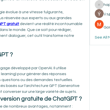
ha
happyp
e évolue à une vitesse fulgurante, 
Ý 
t plus réservée aux experts ou aux grandes 
PT gratuit
 devient une réalité incontournable 
Gon
 dans le monde. Que ce soit pour rédiger, 
ent dialoguer, cet outil transforme notre 
See All 
GPT ?
gage développé par OpenAI. Il utilise 
learning) pour générer des réponses 
s questions ou des demandes textuelles. 
és basés sur l’architecture GPT (Generative 
ut converser sur une large variété de sujets.
 version gratuite de ChatGPT ?
fre de nombreux avantages, notamment :