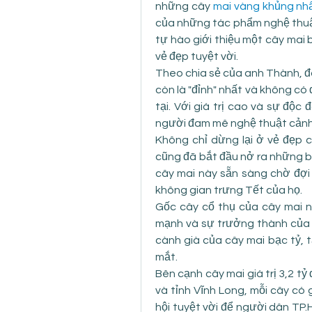
những cây 
mai vàng khủng nhấ
của những tác phẩm nghệ thuật
tự hào giới thiệu một cây mai 
vẻ đẹp tuyệt vời.
Theo chia sẻ của anh Thành, đâ
còn là "đỉnh" nhất và không có 
tại. Với giá trị cao và sự độc
người đam mê nghệ thuật cảnh
Không chỉ dừng lại ở vẻ đẹp củ
cũng đã bắt đầu nở ra những bô
cây mai này sẵn sàng chờ đợi 
không gian trưng Tết của họ.
Gốc cây cổ thụ của cây mai n
mạnh và sự trưởng thành của 
cành già của cây mai bạc tỷ, 
mắt.
Bên cạnh cây mai giá trị 3,2 tỷ 
và tỉnh Vĩnh Long, mỗi cây có g
hội tuyệt vời để người dân TP