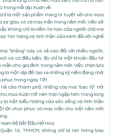
. Đây không chỉ là việc mua sắm, mà còn là một 
ĩa trong mỗi dịp Xuân về.
hỉ là một sản phẩm trang trí tuyệt vời cho mùa 
 sự giàu có và may mắn trong năm mới. Việc sở 
ậy không chỉ là niềm tự hào của người chủ mà 
sự tôn trọng và tinh thần của mình đối với nghệ 
ai "khủng" này có vẻ cao đối với nhiều người, 
h và có điều kiện, đó chỉ là một khoản đầu tư 
y mắn cho gia đình trong năm mới. Việc chọn lựa 
g là một dịp để tạo ra những kỷ niệm đáng nhớ 
 phúc trong ngày Tết.
 hả của thành phố, những cây mai "bạc tỷ" trở 
cho mùa Xuân trở nên tràn ngập hơn trong lòng 
y là một biểu tượng của sức sống và tinh thần 
ột lời chúc phúc và may mắn cho một năm mới 
ông.
ây Nam Bộ Bắt Đầu Nở Hoa
uận 10, TP.HCM, không chỉ là nơi trưng bày 