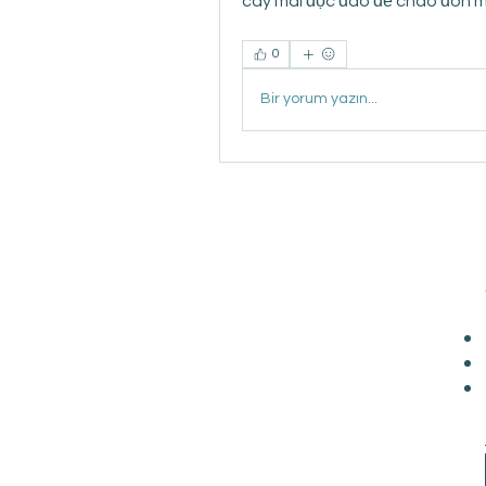
cây mai độc đáo để chào đón 
0
Bir yorum yazın...