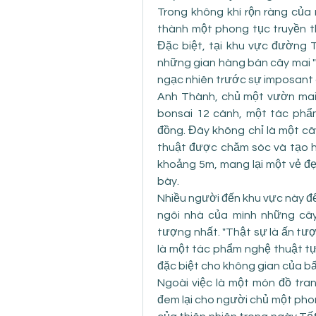
Trong không khí rộn ràng của 
thành một phong tục truyền t
Đặc biệt, tại khu vực đường T
những gian hàng bán cây mai "k
ngạc nhiên trước sự imposant 
Anh Thành, chủ một vườn mai, 
bonsai 12 cánh, một tác phẩm
đồng. Đây không chỉ là một c
thuật được chăm sóc và tạo hì
khoảng 5m, mang lại một vẻ đẹ
bày.
Nhiều người đến khu vực này đ
ngôi nhà của mình những cây
tượng nhất. "Thật sự là ấn tượ
là một tác phẩm nghệ thuật tự
đặc biệt cho không gian của bất
Ngoài việc là một món đồ tran
đem lại cho người chủ một pho