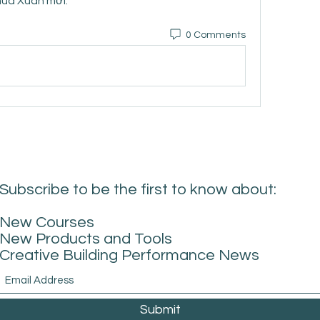
mùa Xuân mới.
0 Comments
Subscribe to be the first to know about:
New Courses
New Products and Tools
Creative Building Performance News
Submit