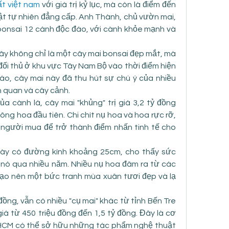
t việt nam
 với giá trị kỷ lục, mà còn là điểm đến 
 tự nhiên đẳng cấp. Anh Thành, chủ vườn mai, 
bonsai 12 cánh độc đáo, với cành khỏe mạnh và 
y không chỉ là một cây mai bonsai đẹp mắt, mà 
đối thủ ở khu vực Tây Nam Bộ vào thời điểm hiện 
 đáo, cây mai này đã thu hút sự chú ý của nhiều 
 quan và cây cảnh.
a cành lá, cây mai "khủng" trị giá 3,2 tỷ đồng 
ng hoa đầu tiên. Chi chít nụ hoa và hoa rực rỡ, 
người mua để trở thành điểm nhấn tinh tế cho 
ày có đường kính khoảng 25cm, cho thấy sức 
nó qua nhiều năm. Nhiều nụ hoa đâm ra từ các 
tạo nên một bức tranh mùa xuân tươi đẹp và lạ 
đồng, vẫn có nhiều "cụ mai" khác từ tỉnh Bến Tre 
iá từ 450 triệu đồng đến 1,5 tỷ đồng. Đây là cơ 
.HCM có thể sở hữu những tác phẩm nghệ thuật 