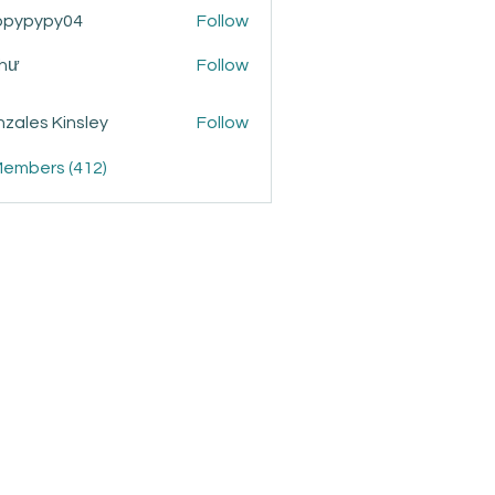
ppypypy04
Follow
ypy04
Như
Follow
zales Kinsley
Follow
Members (412)