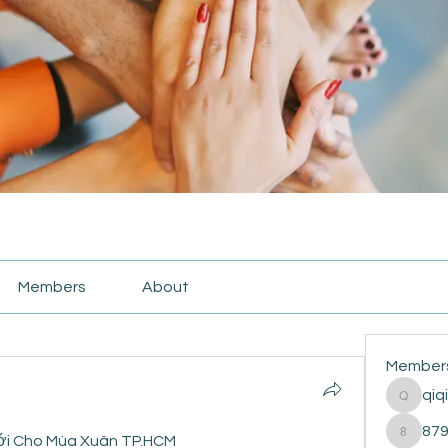
Members
About
Member
qiq
qiqi772
87
ới Cho Mùa Xuân TP.HCM
87916e