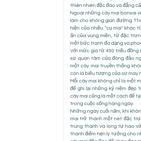
thiên nhiên độc đáo và đẳng c
Ngoài những cây mai bonsai với
làm cho không gian đường Thàn
hiện của nhiều "cụ mai" khác 
ấn của vùng miền, từ đặc trưn
một bức tranh đa dạng và phon
Với mức giá từ 450 triệu đồng 
sự quan tâm của đông đảo ngư
một cây mai truyền thống không
còn là biểu tượng của sự may 
Mỗi cây mai không chỉ là một m
để ghi lại những kỷ niệm đẹp 
cây mai cũng là một cách để tạ
trong cuộc sống hàng ngày.
Những ngày cuối năm, khi không
mai trở thành một nét đặc trưn
trung thành và lòng tự hào v
thành điểm hẹn lý tưởng cho n