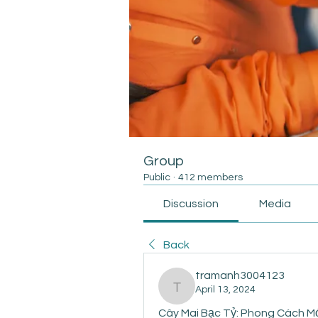
Group
Public
·
412 members
Discussion
Media
Back
tramanh3004123
April 13, 2024
tramanh3004123
Cây Mai Bạc Tỷ: Phong Cách M