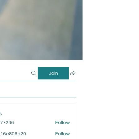
Join
s
i77246
Follow
46
916e806d20
Follow
806d20