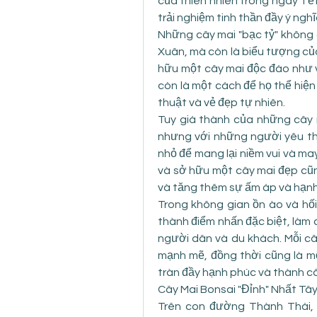
của thiên nhiên trong ngày Tết
trải nghiệm tinh thần đầy ý ngh
Những cây mai "bạc tỷ" không c
Xuân, mà còn là biểu tượng của
hữu một cây mai độc đáo như v
còn là một cách để họ thể hiện 
thuật và vẻ đẹp tự nhiên.
Tuy giá thành của những cây m
nhưng với những người yêu thíc
nhỏ để mang lại niềm vui và ma
và sở hữu một cây mai đẹp cũn
và tăng thêm sự ấm áp và hạnh
Trong không gian ồn ào và hối
thành điểm nhấn đặc biệt, làm 
người dân và du khách. Mỗi câ
mạnh mẽ, đồng thời cũng là m
tràn đầy hạnh phúc và thành c
Cây Mai Bonsai "Đỉnh" Nhất T
Trên con đường Thành Thái, Q