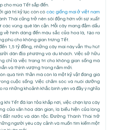
ấp cho mùa Tết sắp đến.
 giá trị kỷ lục còn có 
các giống mai ở việt nam
h Thái cũng trở nên sôi động hơn với sự xuất 
từ các vùng quê lân cận. Mỗi cây mang đậm dấu 
g về hình dáng đến màu sắc của hoa lá, tạo ra 
g phú cho không gian trưng Tết.
đến 1,5 tỷ đồng, những cây mai này vẫn thu hút 
ời dân địa phương và du khách. Việc sở hữu 
 chỉ là việc trang trí cho không gian sống mà 
mắn và thịnh vượng trong năm mới.
ón quà tinh thần mà còn là một kỷ vật đáng giá 
trong cuộc sống. Việc chăm sóc và nuôi dưỡng 
o ra những khoảnh khắc bình yên và đầy ý nghĩa 
 khí Tết đã lan tỏa khắp nơi, việc chọn lựa cây 
g của văn hóa dân gian, là biểu hiện của lòng 
ới đất nước và dân tộc. Đường Thành Thái trở 
hững người yêu cây cảnh và muốn tìm kiếm một 