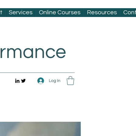
t
Services
Online Courses
Resources
Con
formance
Log In