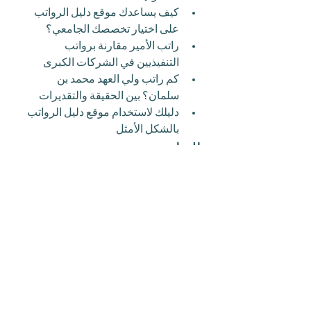
كيف يساعدك موقع دليل الرواتب 
على اختيار تخصصك الجامعي؟
راتب الأمير مقارنة برواتب 
التنفيذيين في الشركات الكبرى
كم راتب ولي العهد محمد بن 
سلمان؟ بين الحقيقة والتقديرات
دليلك لاستخدام موقع دليل الرواتب 
بالشكل الأمثل
الخاتمة
في الختام، فإن السؤال 
"كم راتب ولي 
العهد محمد بن سلمان؟"
 يظل من الأسئلة 
المثيرة للجدل والاهتمام، لكنه لا يُقاس 
فقط بالأرقام، بل بالتأثير الواسع لولي 
العهد على حاضر ومستقبل المملكة. وقد 
ساعد 
موقع دليل الرواتب
 في تقديم 
تقديرات دقيقة وإجابات مقنعة لهذا النوع 
من الأسئلة، مما يجعله أداة ضرورية لكل 
من يهتم بالشأن الاقتصادي والوظيفي في 