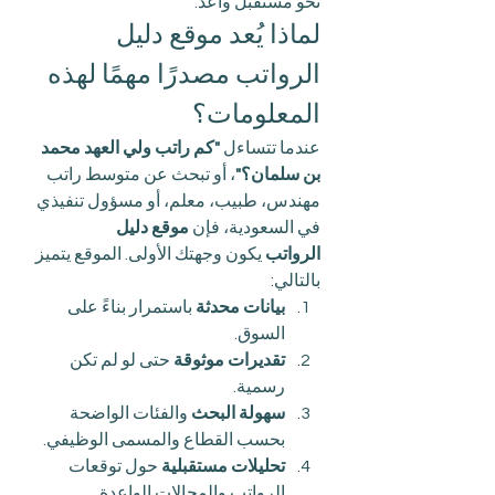
نحو مستقبل واعد.
لماذا يُعد موقع دليل 
الرواتب مصدرًا مهمًا لهذه 
المعلومات؟
عندما تتساءل 
"كم راتب ولي العهد محمد 
بن سلمان؟"
، أو تبحث عن متوسط راتب 
مهندس، طبيب، معلم، أو مسؤول تنفيذي 
في السعودية، فإن 
موقع دليل 
الرواتب
 يكون وجهتك الأولى. الموقع يتميز 
بالتالي:
بيانات محدثة
 باستمرار بناءً على 
السوق.
تقديرات موثوقة
 حتى لو لم تكن 
رسمية.
سهولة البحث
 والفئات الواضحة 
بحسب القطاع والمسمى الوظيفي.
تحليلات مستقبلية
 حول توقعات 
الرواتب والمجالات الواعدة.